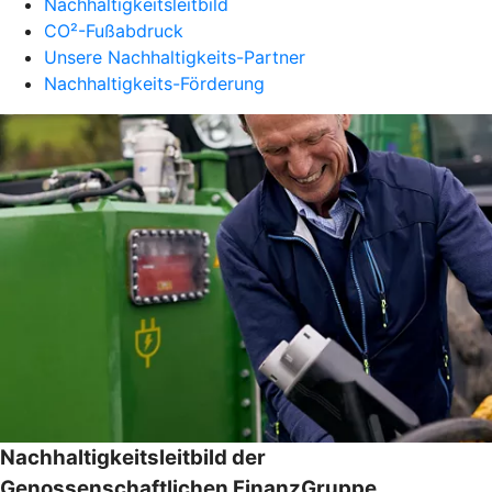
Nachhaltigkeitsleitbild
CO²-Fußabdruck
Unsere Nachhaltigkeits-Partner
Nachhaltigkeits-Förderung
Nachhaltigkeitsleitbild der
Genossenschaftlichen FinanzGruppe