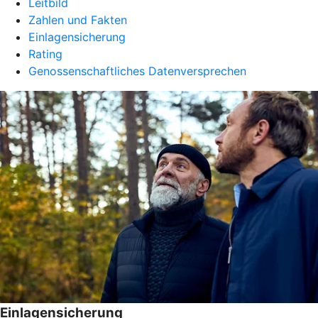
Leitbild
Zahlen und Fakten
Einlagensicherung
Rating
Genossenschaftliches Datenversprechen
Einlagensicherung