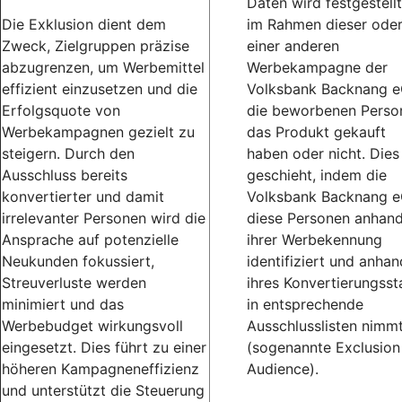
Daten wird festgestellt
Die Exklusion dient dem
im Rahmen dieser ode
Zweck, Zielgruppen präzise
einer anderen
abzugrenzen, um Werbemittel
Werbekampagne der
effizient einzusetzen und die
Volksbank Backnang 
Erfolgsquote von
die beworbenen Perso
Werbekampagnen gezielt zu
das Produkt gekauft
steigern. Durch den
haben oder nicht. Dies
Ausschluss bereits
geschieht, indem die
konvertierter und damit
Volksbank Backnang 
irrelevanter Personen wird die
diese Personen anhan
Ansprache auf potenzielle
ihrer Werbekennung
Neukunden fokussiert,
identifiziert und anhan
Streuverluste werden
ihres Konvertierungsst
minimiert und das
in entsprechende
Werbebudget wirkungsvoll
Ausschlusslisten nimm
eingesetzt. Dies führt zu einer
(sogenannte Exclusion
höheren Kampagneneffizienz
Audience).
und unterstützt die Steuerung