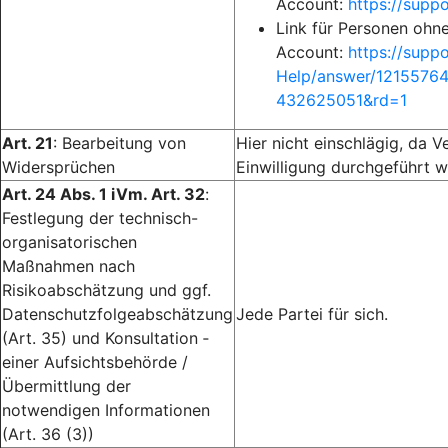
Account:
https://sup
Link für Personen ohn
Account:
https://supp
Help/answer/1215576
432625051&rd=1
Art. 21
: Bearbeitung von
Hier nicht einschlägig, da V
Widersprüchen
Einwilligung durchgeführt w
Art. 24 Abs. 1 iVm. Art. 32
:
Festlegung der technisch-
organisatorischen
Maßnahmen nach
Risikoabschätzung und ggf.
Datenschutzfolgeabschätzung
Jede Partei für sich.
(Art. 35) und Konsultation ­
einer Aufsichtsbehörde /
Übermittlung der
notwendigen Informationen
(Art. 36 (3))