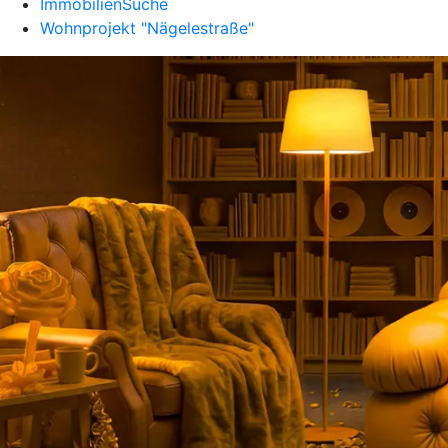
ImmobilienSuche
Wohnprojekt "Nägelestraße"