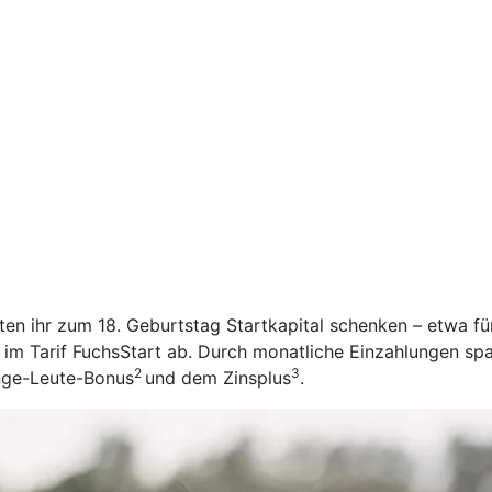
öchten ihr zum 18. Geburtstag Startkapital schenken – etwa f
 im Tarif FuchsStart ab.
Durch monatliche Einzahlungen spar
2
3
unge-Leute-Bonus
und dem Zinsplus
.