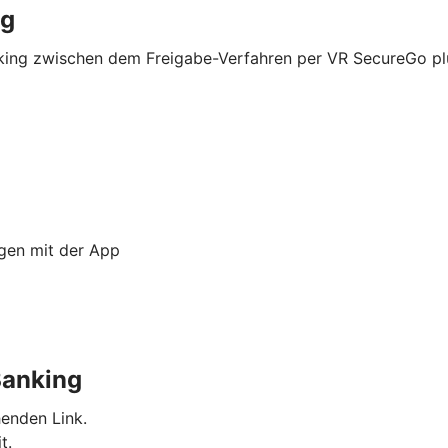
ng
nking zwischen dem Freigabe-Verfahren per VR SecureGo p
ngen mit der App
Banking
enden Link.
t.